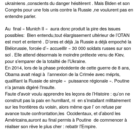
ukrainiens ,conscients du danger hésitèrent . Mais Biden et son
Congrès pour une fois unis contre la Russie ,ne voulurent pas en
entendre parler.
Au final « Munich II « aura donc produit la pire des issues
possibles: Bien entendu,tout élargissement ultérieur de l’OTAN
est mort et enterré . D’ores et déjà ,la Russie a déjà empoché la
Biélorussie, forcée d’« accueillir « 30 000 soldats russes sur son
sol . Elle attend désormais le moindre prétexte venu de Kiev,
pour s
emparer de la totalité de l
Ukraine.
’
’
En 2014, lors de la phase précédente de cette guerre de 8 ans,
Obama avait réagi à l’annexion de la Crimée avec mépris,
qualifiant la Russie de simple « puissance régionale ». Poutine
n
a jamais digéré l
insulte.
’
’
Faute d
avoir voulu apprendre les leçons de l’Histoire : qu’on ne
’
construit pas la paix en humiliant, ni en s’installant militairement
sur les frontières du voisin, alors même que l’ on refuse par
avance toute confrontation,les Occidentaux, et d’abord les
Américains,auront au final permis à Poutine de commencer à
réaliser son rêve le plus cher : rebatir l
Empire.
’