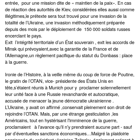
entrée, pour une mission dite de « maintien de la paix». En cas
de réaction des autorités de Kiev, considérées elles aussi comme
illégitimes,le prétexte sera tout trouvé pour une invasion de la
totalité de l’Ukraine, une invasion méthodiquement préparée
depuis des mois par le déploiement de 150 000 soldats russes
encerclant le pays.
Exit l’intégrité territoriale d’un État souverain , exit les accords de
Minsk qui prévoyaient,avec la garantie de la France et de
l’Allemagne,un règlement pacifique du statut du Donbass : place
à la guerre.
Ironie de l’Histoire, à la veille même du coup de force de Poutine,
le gratin de l’OTAN, vice- présidente des États Unis en
tête,s’étaient réunis à Munich pour y proclamer solennellement
leur unité face à une Russie revancharde et autocratique,
accusée de menacer la jeune démocratie ukrainienne .
L’Ukraine, y avait on affirmé ,conservait pleinement son droit de
rejoindre l’OTAN. Mais, par une étrange gesticulation ,les
Américains, tout en hystérisant l
imminence de la guerre,
’
proclamaient à l
avance qu
il n
y prendraient aucune part - sauf
’
’
’
par d’éventuelles sanctions économiques…Malgré la plaidoirie
passionnée du président ukrainien Zelinsky ,également présent à