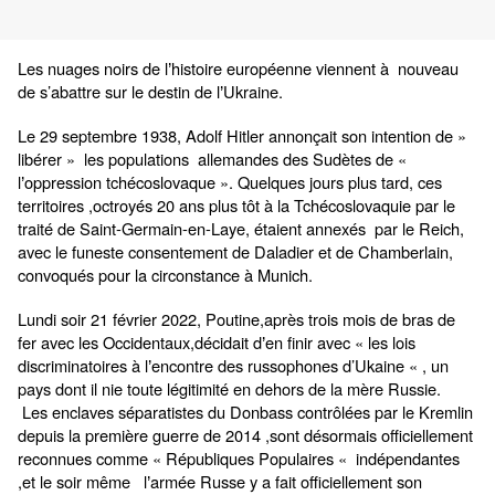
Les nuages noirs de l
histoire européenne viennent à nouveau
’
de s’abattre sur le destin de l
Ukraine.
’
Le 29 septembre 1938, Adolf Hitler annonçait son intention de »
libérer » les populations allemandes des Sudètes de «
l
oppression tchécoslovaque ». Quelques jours plus tard, ces
’
territoires ,octroyés 20 ans plus tôt à la Tchécoslovaquie par le
traité de Saint-Germain-en-Laye, étaient annexés par le Reich,
avec le funeste consentement de Daladier et de Chamberlain,
convoqués pour la circonstance à Munich.
Lundi soir 21 février 2022, Poutine,après trois mois de bras de
fer avec les Occidentaux,décidait d
en finir avec « les lois
’
discriminatoires à l
encontre des russophones d’Ukaine « , un
’
pays dont il nie toute légitimité en dehors de la mère Russie.
Les enclaves séparatistes du Donbass contrôlées par le Kremlin
depuis la première guerre de 2014 ,sont désormais officiellement
reconnues comme « Républiques Populaires « indépendantes
,et le soir même l
armée Russe y a fait officiellement son
’