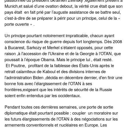
Munich,et salué d’une ovation debout, la vérité crue était que son
pays était en fait prié par l’auguste assistance de se battre seul,
c
est-à-dire de se préparer à périr pour un principe, celui de la «
’
porte ouverte » .
Un principe pourtant notoirement impraticable, chacun ayant
conscience du risque de guerre depuis fort longtemps. Dès 2008
à Bucarest, Sarkozy et Merkel s’étaient opposés, pour cette
raison ,à l
accession de l
Ukraine et de la Georgie à l
OTAN, que
’
’
’
poussait à l’époque Obama. Mais le principe lui , était resté.
Et Poutine, profitant de la faiblesse des États-Unis après le
retrait calamiteux de Kaboul et des divisions internes de
l
administration Biden ,décida en décembre dernier, d
en finir une
’
’
bonne fois avec l’élargissement de l
OTAN à ses
’
frontières,exigeant que les intérêts de sécurité de la Russie
soient enfin entendus par les occidentaux.
Pendant toutes ces dernières semaines, une porte de sortie
diplomatique était pourtant possible : coupler un moratoire sur
les futurs élargissements de l
OTAN à des négociations sur les
’
armements conventionnels et nucléaires en Europe. Les