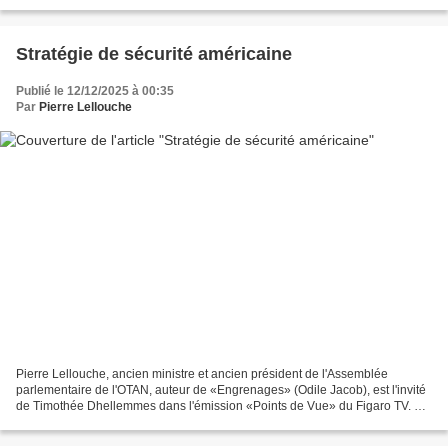
Président tout juste élu une...
Stratégie de sécurité américaine
Publié le 12/12/2025 à 00:35
Par
Pierre Lellouche
Pierre Lellouche, ancien ministre et ancien président de l'Assemblée
parlementaire de l'OTAN, auteur de «Engrenages» (Odile Jacob), est l'invité
de Timothée Dhellemmes dans l'émission «Points de Vue» du Figaro TV. 10
déc. 2025. Transcription exclusive....