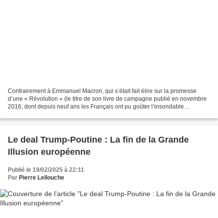
Contrairement à Emmanuel Macron, qui s’était fait élire sur la promesse
d’une « Révolution » (le titre de son livre de campagne publié en novembre
2016, dont depuis neuf ans les Français ont pu goûter l’insondable
vacuité…), Donald Trump, lui, n’a jamais...
Le deal Trump-Poutine : La fin de la Grande
Illusion européenne
Publié le 19/02/2025 à 22:11
Par
Pierre Lellouche