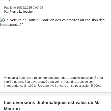
Publié le 10/09/2025 à 00:09
Par
Pierre Lellouche
Volodymyr Zelensky a raison de demander des garanties de sécurité pour
l’après-guerre. Son pays a payé pour voir, si j’ose dire. Lors de son
indépendance fin 1991, l’Ukraine avait encore en sa possession 5 000
armes nucléaires léguées par l’ex-URSS. Sous...
Les diversions diplomatiques estivales de M.
Macron