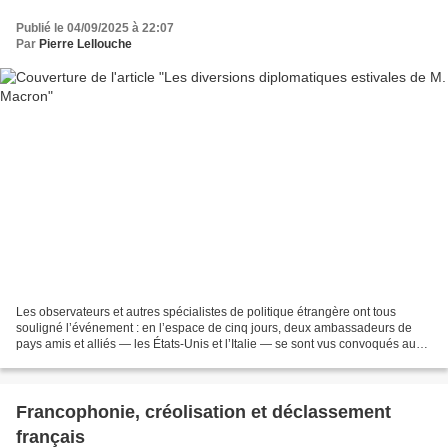
Publié le 04/09/2025 à 22:07
Par
Pierre Lellouche
Les observateurs et autres spécialistes de politique étrangère ont tous
souligné l’événement : en l’espace de cinq jours, deux ambassadeurs de
pays amis et alliés — les États-Unis et l’Italie — se sont vus convoqués au
Quai d’Orsay en plein mois d’août,...
Francophonie, créolisation et déclassement
français