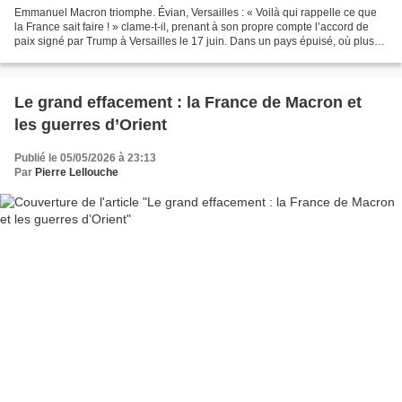
Emmanuel Macron triomphe. Évian, Versailles : « Voilà qui rappelle ce que
la France sait faire ! » clame-t-il, prenant à son propre compte l’accord de
paix signé par Trump à Versailles le 17 juin. Dans un pays épuisé, où plus
rien ne marche, avec des...
Le grand effacement : la France de Macron et
les guerres d’Orient
Publié le 05/05/2026 à 23:13
Par
Pierre Lellouche