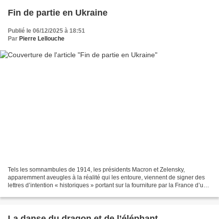
Fin de partie en Ukraine
Publié le 06/12/2025 à 18:51
Par
Pierre Lellouche
Tels les somnambules de 1914, les présidents Macron et Zelensky,
apparemment aveugles à la réalité qui les entoure, viennent de signer des
lettres d’intention « historiques » portant sur la fourniture par la France d’une
centaine de chasseurs Rafale et...
La danse du dragon et de l’éléphant