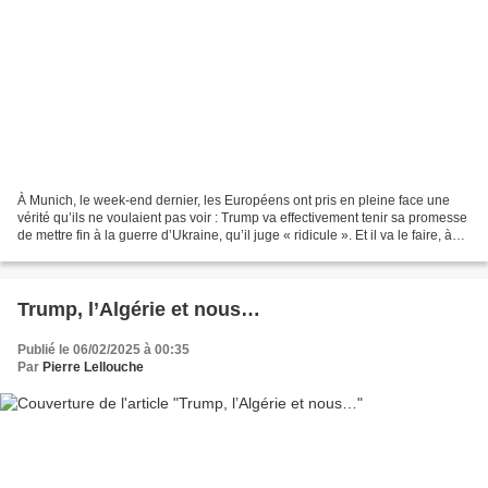
À Munich, le week-end dernier, les Européens ont pris en pleine face une
vérité qu’ils ne voulaient pas voir : Trump va effectivement tenir sa promesse
de mettre fin à la guerre d’Ukraine, qu’il juge « ridicule ». Et il va le faire, à
l’issue d’une conversation...
Trump, l’Algérie et nous…
Publié le 06/02/2025 à 00:35
Par
Pierre Lellouche