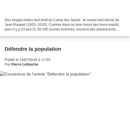
Des images tirées tout droit du Camp des Saints , le roman tant décrié de
Jean Raspail (1925–2020). Comme dans ce livre honni des bons esprits,
paru il y a 53 ans (!), 60 000 jeunes hommes, souvent des adolescents,
pieds nus, vêtus pour beaucoup d’un...
Défendre la population
Publié le 14/07/2026 à 17:55
Par
Pierre Lellouche