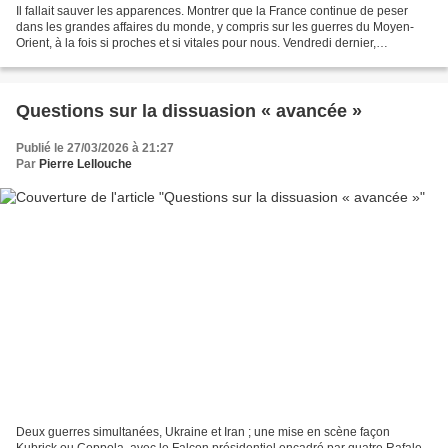
Il fallait sauver les apparences. Montrer que la France continue de peser
dans les grandes affaires du monde, y compris sur les guerres du Moyen-
Orient, à la fois si proches et si vitales pour nous. Vendredi dernier,
Emmanuel Macron, adossé à son compère...
Questions sur la dissuasion « avancée »
Publié le 27/03/2026 à 21:27
Par
Pierre Lellouche
Deux guerres simultanées, Ukraine et Iran ; une mise en scène façon
Kubrick ou Coppola, avec le Falcon présidentiel encadré par quatre Rafale