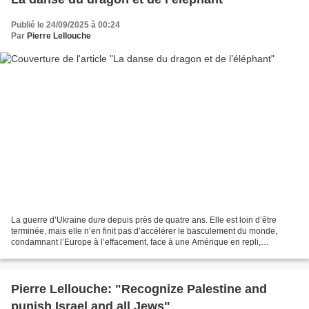
Publié le 24/09/2025 à 00:24
Par
Pierre Lellouche
La guerre d’Ukraine dure depuis près de quatre ans. Elle est loin d’être
terminée, mais elle n’en finit pas d’accélérer le basculement du monde,
condamnant l’Europe à l’effacement, face à une Amérique en repli,
désormais ouvertement défiée par la Chine,...
Pierre Lellouche: "Recognize Palestine and
punish Israel and all Jews"