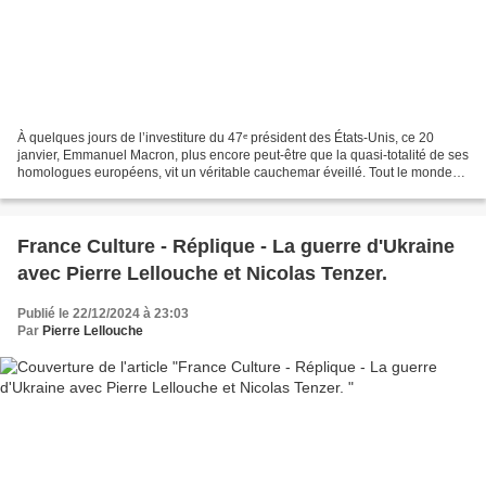
À quelques jours de l’investiture du 47ᵉ président des États-Unis, ce 20
janvier, Emmanuel Macron, plus encore peut-être que la quasi-totalité de ses
homologues européens, vit un véritable cauchemar éveillé. Tout le monde
l’a oublié, sauf Macron lui-même...
France Culture - Réplique - La guerre d'Ukraine
avec Pierre Lellouche et Nicolas Tenzer.
Publié le 22/12/2024 à 23:03
Par
Pierre Lellouche