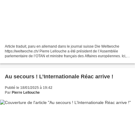
Article traduit, paru en allemand dans le journal suisse Die Weltwoche
https://weltwoche.ch/ Pierre Lellouche a été président de l’Assemblée
parlementaire de l’OTAN et ministre français des Affaires européennes. Ici, il
s’exprime sur la guerre en Ukraine...
Au secours ! L’Internationale Réac arrive !
Publié le 18/01/2025 à 19:42
Par
Pierre Lellouche