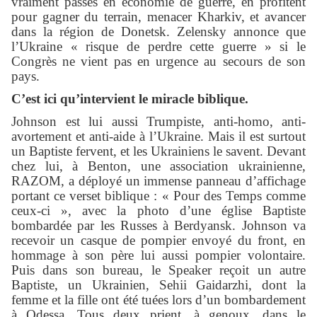
vraiment passés en économie de guerre, en profitent
pour gagner du terrain, menacer Kharkiv, et avancer
dans la région de Donetsk. Zelensky annonce que
l’Ukraine « risque de perdre cette guerre » si le
Congrès ne vient pas en urgence au secours de son
pays.
C’est ici qu’intervient le miracle biblique.
Johnson est lui aussi Trumpiste, anti-homo, anti-
avortement et anti-aide à l’Ukraine. Mais il est surtout
un Baptiste fervent, et les Ukrainiens le savent. Devant
chez lui, à Benton, une association ukrainienne,
RAZOM, a déployé un immense panneau d’affichage
portant ce verset biblique : « Pour des Temps comme
ceux-ci », avec la photo d’une église Baptiste
bombardée par les Russes à Berdyansk. Johnson va
recevoir un casque de pompier envoyé du front, en
hommage à son père lui aussi pompier volontaire.
Puis dans son bureau, le Speaker reçoit un autre
Baptiste, un Ukrainien, Sehii Gaidarzhi, dont la
femme et la fille ont été tuées lors d’un bombardement
à Odessa. Tous deux prient, à genoux, dans le