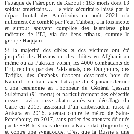
l’attaque de l’aéroport de Kaboul : 183 morts dont 13
soldats américains… Le vide sécuritaire laissé par le
départ brutal des Américains en août 2021 n’a
nullement été comblé par l’état Taliban, à la fois inepte
et surtout souvent complice des islamistes plus
radicaux de l’EI, via des liens tribaux, comme le
groupe Haqqani.
Si la majorité des cibles et des victimes ont été
jusqu’ici des Hazaras ou des chiites en Afghanistan
même ou au Pakistan voisin, les 4000 combattants de
l’EI, rejoints par des Pakistanais, des Ouïghours, des
Tadjiks, des Ouzbeks frappent désormais hors de
Kaboul : en Iran, avec l’attaque du 3 janvier dernier
d’une cérémonie en l’honneur du Général Qassam
Suleimani (91 morts) et particulièrement des objectifs
russes : avion russe abattu après son décollage du
Caire en 2015, assassinat d’un ambassadeur russe à
Ankara en 2016, attentat contre le métro de Saint-
Pétersbourg en 2017, sans parler des attentats déjoués
par le FSB le 3 mars dernier à Karabulak (Ingouchie),
et contre une synagogue. C’est que la Russie a une