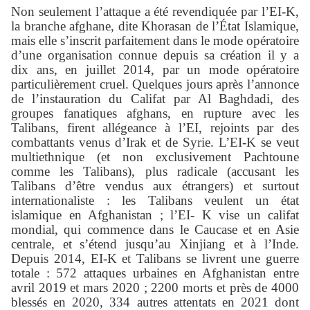
Non seulement l’attaque a été revendiquée par l’EI-K,
la branche afghane, dite Khorasan de l’État Islamique,
mais elle s’inscrit parfaitement dans le mode opératoire
d’une organisation connue depuis sa création il y a
dix ans, en juillet 2014, par un mode opératoire
particulièrement cruel. Quelques jours après l’annonce
de l’instauration du Califat par Al Baghdadi, des
groupes fanatiques afghans, en rupture avec les
Talibans, firent allégeance à l’EI, rejoints par des
combattants venus d’Irak et de Syrie. L’EI-K se veut
multiethnique (et non exclusivement Pachtoune
comme les Talibans), plus radicale (accusant les
Talibans d’être vendus aux étrangers) et surtout
internationaliste : les Talibans veulent un état
islamique en Afghanistan ; l’EI- K vise un califat
mondial, qui commence dans le Caucase et en Asie
centrale, et s’étend jusqu’au Xinjiang et à l’Inde.
Depuis 2014, EI-K et Talibans se livrent une guerre
totale : 572 attaques urbaines en Afghanistan entre
avril 2019 et mars 2020 ; 2200 morts et près de 4000
blessés en 2020, 334 autres attentats en 2021 dont