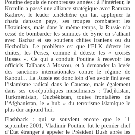
Poutine depuis de nombreuses années : à l’intérieur, le
Kremlin a passé une alliance stratégique avec Ramzan
Kadirov, le leader tchétchène qui fait appliquer la
charia dansson pays, ses troupes combattent les
Ukrainiens, mais dans le même temps, la Russie n’a
cessé de bombarder les sunnites de Syrie en s’alliant
avec Bachar et ses soutiens chiites Iraniens ou du
Hezbollah. Le problème est que l’EI-K déteste les
chiites, les Perses, comme il déteste les « croisés
Russes ». Ce qui a conduit Poutine à recevoir les
officiels Talibans à Moscou, et à demander la levée
des sanctions internationales contre le régime de
Kaboul… La Russie est donc loin d’en avoir fini avec
l’islamisme radical dans le Caucase, mais également
dans ses ex-républiques musulmanes : Tadjikistan,
Turkménistan, Ouzbékistan, toutes frontalières de
l’Afghanistan, le « hub » du terrorisme islamique le
plus dur aujourd’hui.
Flashback : qui se souvient encore que le 11
septembre 2001, Vladimir Poutine fut le premier chef
d’État étranger à appeler le Président Bush après les